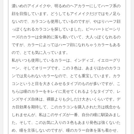
濃いめのアイメイクや、明るめのヘアカラーにしてハーフ系の
顔を目指しています。どうしてもアイメイクだけではモノ足ら
ないので、カラコンも使用しているのですが、やはりハーフ顔
っぽくなれるカラコンを探していました。ビーハートビーシリ
ーズのカラーは全体的に落ち着いていて、大人っぽくなれるの
ですが、カラーによってはハーフ顔になれちゃうカラーもある
ので、とても気に入っています。
私がいつも使用しているカラーは、インディゴ、イエローグリ
ーン、そしてオリーブです。この３色は、あまりほかのカラコ
ンでは見られないカラーなので、とても重宝しています。カラ
コンというと目を大きくみせるタイプのものが多いですが、こ
ちらは瞳のカラーをキレイに見せてくれるようなタイプで、レ
ンズサイズ自体は、裸眼よりも少しだけ大きいくらいです。デ
カ目効果を期待して、このカラコンを購入された方は残念かも
しれませんが、私はこのサイズが一番、自分の瞳に馴染みまし
た。そして、このお気に入りの３色もあまり発色は強くないた
め、瞳を主張しないのですが、瞳のカラー自体を落ち着かせ、