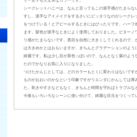
サー女子も大丈夫なカラーです。
シークレットハニーは、なんと言ってもこの派手感がたまらな
すし、派手なアイメイクをするさいにピッタリなのがシークレ
をつけている！とアピールするときにはぴったりです。ハーフ
ます。髪色が派手なときによく使用しておりました。ビターノ
リ感がたまらないです。黒目を自然に大きくしてくれるので、
は大きめかとはおもいますが、きちんとグラデーションのよう
綺麗です。私は少し目が茶色っぽいので、なんとなく紫のよう
たのでかなりお気に入りになりました。
つけたかんじとしては、どのカラーもとくに変わりはないです
ものがおおいのかなという印象ですがリエンダにかんしては厚
た。乾きやすさなどもなく、きちんと時間を守ればトラブルな
今後もいろいろなシーンに使い分けて、綺麗な目元をつくって